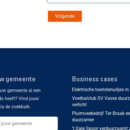
Volgende
uw gemeente
Business cases
Elektrische toeristenuitjes i
ouw gemeente al een
Voetbalclub SV Vasse duur
ds heeft? Vind jouw
verlicht
ia de zoekbalk.
Pluimveebedrijf Ter Braak e
duurzamer
’t Oale Spoor verduurzaamt z