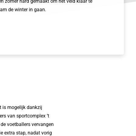
pen zomer hard gemaakt om het veld klaar te
am de winter in gaan.
 is mogelijk dankzij
rs van sportcomplex ‘t
 de voetballers vervangen
e extra stap, nadat vorig